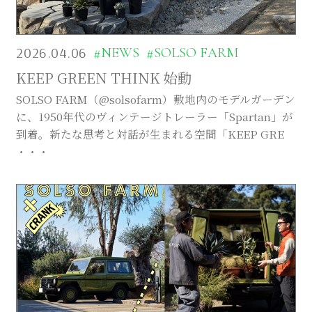
Company
Contact
2026.04.06
#NEWS
#SOLSO FARM
KEEP GREEN THINK 始動
SOLSO FARM（@solsofarm）敷地内のモデルガーデン
に、1950年代のヴィンテージトレーラー「Spartan」が
INSTAGRAM
到着。新たな思考と対話が生まれる空間「KEEP GRE
・・・
© DAISHIZEN INC. All rights reserved.