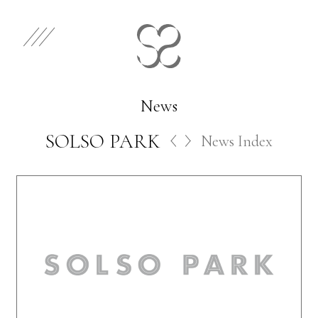
EN
JP
Select Category
News
SOLSO PARK
News Index
Works
Store
News