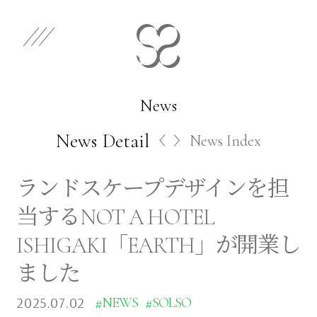
EN
JP
Select Category
News
News Detail
News Index
Works
ランドスケープデザインを担
Store
当するNOT A HOTEL
ISHIGAKI「EARTH」が開業し
News
ました
2025.07.02
#NEWS
#SOLSO