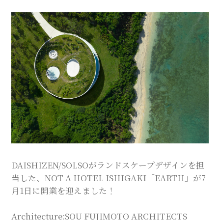
Company
Contact
INSTAGRAM
© DAISHIZEN INC. All rights reserved.
DAISHIZEN/SOLSOがランドスケープデザインを担
当した、NOT A HOTEL ISHIGAKI「EARTH」が7
月1日に開業を迎えました！
Architecture:SOU FUJIMOTO ARCHITECTS