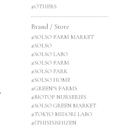
#OTHERS
Brand / Store
#SOLSO FARM MARKET
#SOLSO
#SOLSO LABO
#SOLSO FARM
#SOLSO PARK
#SOLSO HOME
#GREEN’S FARMS
お
#BIOTOP NURSERIES
#SOLSO GREEN MARKET
#TOKYO MIDORI LABO.
#(THISIS)SHIZEN