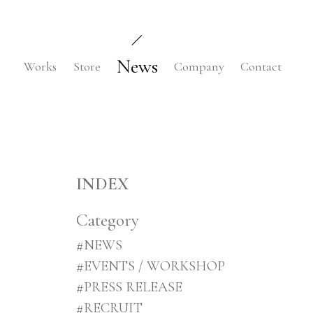
News
Works
Store
Company
Contact
INDEX
Category
#NEWS
#EVENTS / WORKSHOP
#PRESS RELEASE
#RECRUIT