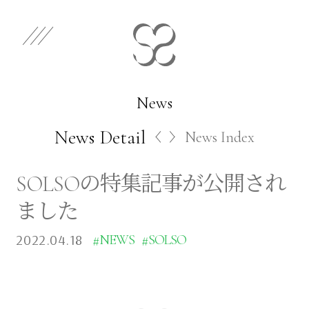
EN
JP
Select Category
News
News Detail
News Index
Works
SOLSOの特集記事が公開され
Store
ました
2022.04.18
#NEWS
#SOLSO
News