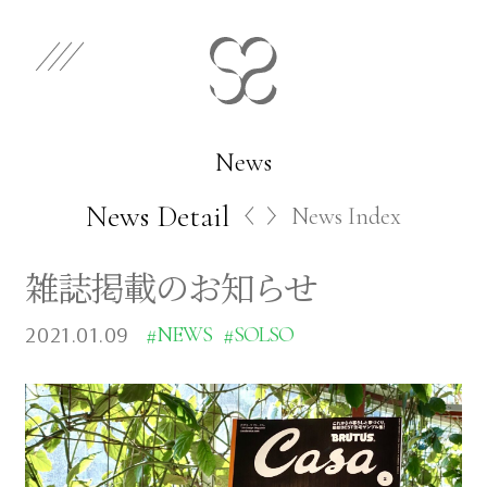
EN
JP
Select Category
News
News Detail
News Index
Works
雑誌掲載のお知らせ
Store
2021.01.09
#NEWS
#SOLSO
News