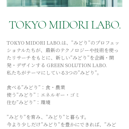
Company
Contact
TOKYO MIDORI LABO.
TOKYO MIDORI LABO.は、”みどり”のプロフェッ
ショナルたちが、最新のテクノロジーや技術を使っ
INSTAGRAM
たリサーチをもとに、新しい”みどり”を企画・開
発・デザインする GREEN SOLUTION LABO.
私たちがテーマにしている3つの”みどり”。
© DAISHIZEN INC. All rights reserved.
食べる”みどり”：食・農業
使う”みどり”：エネルギー・ゴミ
住む”みどり”：環境
”みどり”を育み、”みどり”と暮らす。
今より少しだけ”みどり”を豊かにできれば、”みど