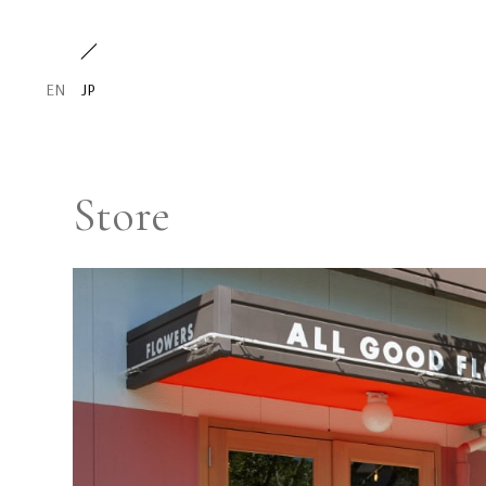
EN
JP
Store