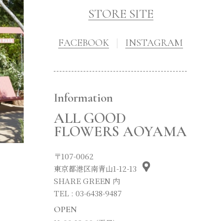
STORE SITE
FACEBOOK
INSTAGRAM
Information
ALL GOOD
FLOWERS AOYAMA
〒107-0062
東京都港区南青山1-12-13
SHARE GREEN 内
TEL : 03-6438-9487
OPEN